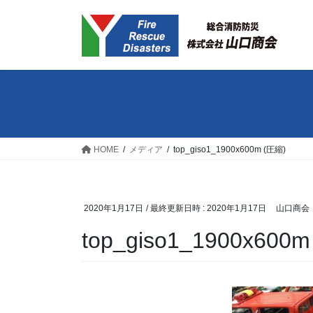
コ
ナ
ン
ビ
テ
ゲ
ン
ー
ツ
シ
へ
ョ
ス
ン
キ
に
ッ
移
HOME
メディア
top_giso1_1900x600m (圧縮)
プ
動
2020年1月17日
/ 最終更新日時 :
2020年1月17日
山口商会
top_giso1_1900x600